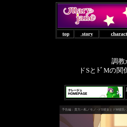
top
story
charac
調教
ドSとﾄﾞMの