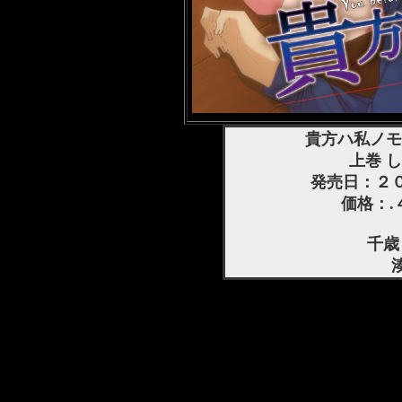
貴方ハ私ノモ
上巻 
発売日：２
価格：.
千歳