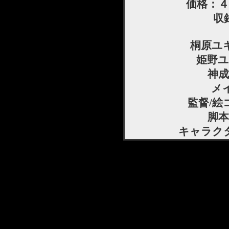
価格：４
収録
桐原ユ
姫野ユ
神成
メ
監督/絵
脚本
キャラクタ