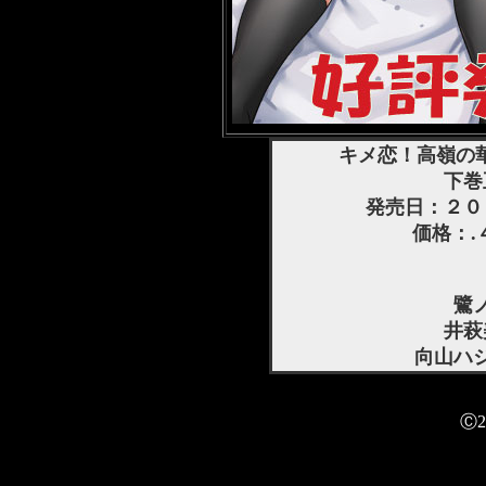
キメ恋！高嶺の
下巻
発売日：２０
価格：.
鷺
井萩
向山ハ
Ⓒ