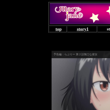
top
story1
s