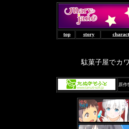
top
story
charac
駄菓子屋でカ
原作