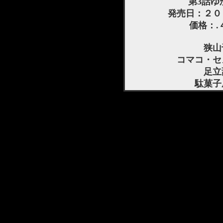
第3話ゆ
発売日：２０
価格：.
狭山
コマコ・セ
足立
駄菓子