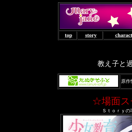
top
story
charac
教え子と
原作
☆場面ス
Ｓｔｏｒｙの