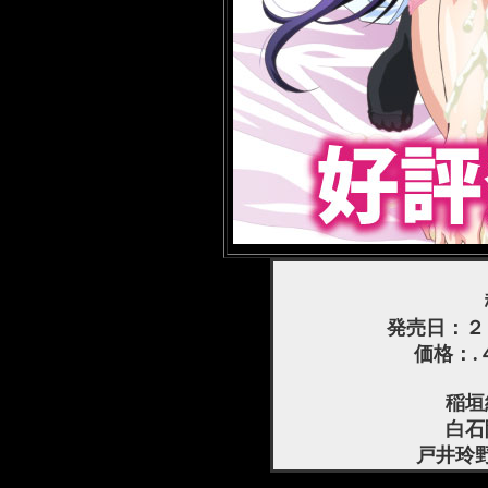
発売日：２
価格：.
稲垣
白石
戸井玲