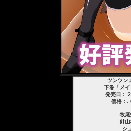
ツンツン
下巻「メイ
発売日：２
価格：.
牧尾
針山
シ