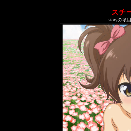
スチ
story